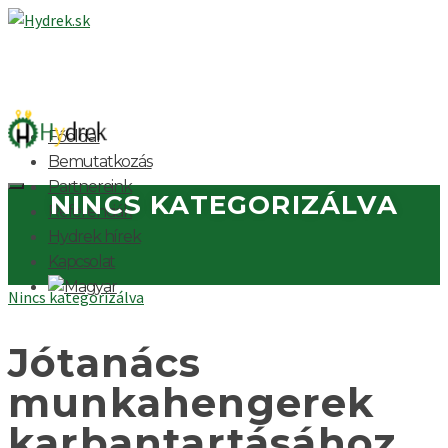
Főoldal
Bemutatkozás
Partnereink
NINCS KATEGORIZÁLVA
Referenciák
Hydrek hírek
Kapcsolat
Nincs kategorizálva
Jótanács
munkahengerek
karbantartásához