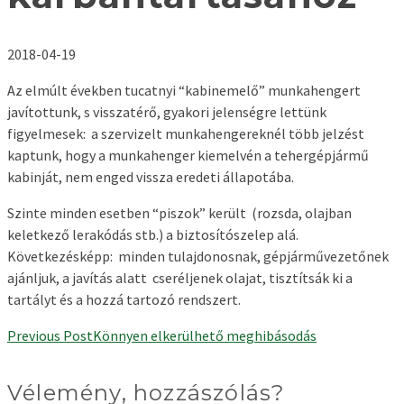
2018-04-19
Az elmúlt években tucatnyi “kabinemelő” munkahengert
javítottunk, s visszatérő, gyakori jelenségre lettünk
figyelmesek: a szervizelt munkahengereknél több jelzést
kaptunk, hogy a munkahenger kiemelvén a tehergépjármű
kabinját, nem enged vissza eredeti állapotába.
Szinte minden esetben “piszok” került (rozsda, olajban
keletkező lerakódás stb.) a biztosítószelep alá.
Következésképp: minden tulajdonosnak, gépjárművezetőnek
ajánljuk, a javítás alatt cseréljenek olajat, tisztítsák ki a
tartályt és a hozzá tartozó rendszert.
Previous Post
Könnyen elkerülhető meghibásodás
Vélemény, hozzászólás?