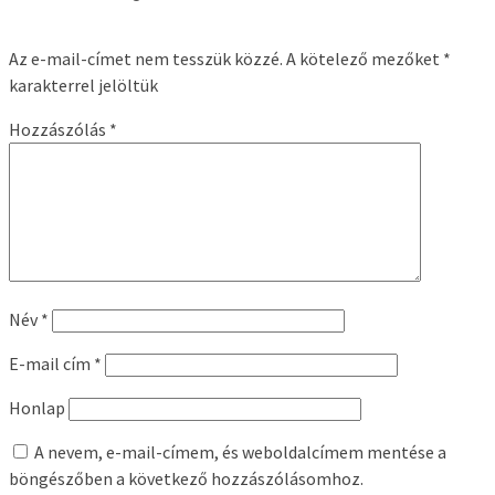
Az e-mail-címet nem tesszük közzé.
A kötelező mezőket
*
karakterrel jelöltük
Hozzászólás
*
Név
*
E-mail cím
*
Honlap
A nevem, e-mail-címem, és weboldalcímem mentése a
böngészőben a következő hozzászólásomhoz.