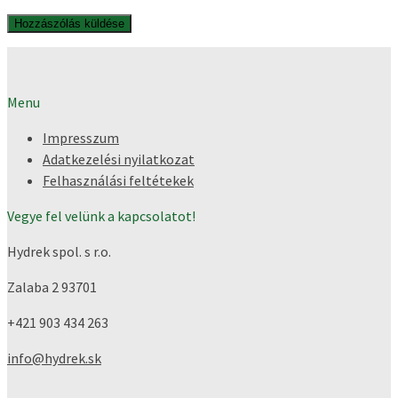
Menu
Impresszum
Adatkezelési nyilatkozat
Felhasználási feltétekek
Vegye fel velünk a kapcsolatot!
Hydrek spol. s r.o.
Zalaba 2
93701
+421 903 434 263
info@hydrek.sk