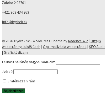
Zalaba 2
93701
+421 903 434 263
info@hydrek.sk
© 2026 Hydrek.sk - WordPress Theme by
Kadence WP
|
Dizajn
webstránky: Lukáš Čech
|
Optimalizácia webstránok
|
SEO Audit
|
Grafický dizajn
Felhasználónév, vagy e-mail-cím
Jelszó
Emlékezzen rám
Főoldal
Bemutatkozás