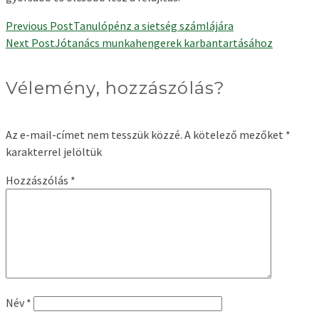
Previous Post
Tanulópénz a sietség számlájára
Next Post
Jótanács munkahengerek karbantartásához
Vélemény, hozzászólás?
Az e-mail-címet nem tesszük közzé.
A kötelező mezőket
*
karakterrel jelöltük
Hozzászólás
*
Név
*