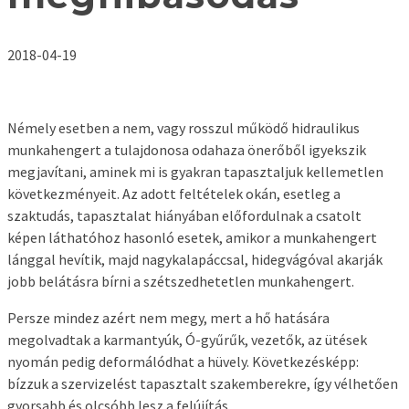
2018-04-19
Némely esetben a nem, vagy rosszul működő hidraulikus
munkahengert a tulajdonosa odahaza önerőből igyekszik
megjavítani, aminek mi is gyakran tapasztaljuk kellemetlen
következményeit. Az adott feltételek okán, esetleg a
szaktudás, tapasztalat hiányában előfordulnak a csatolt
képen láthatóhoz hasonló esetek, amikor a munkahengert
lánggal hevítik, majd nagykalapáccsal, hidegvágóval akarják
jobb belátásra bírni a szétszedhetetlen munkahengert.
Persze mindez azért nem megy, mert a hő hatására
megolvadtak a karmantyúk, Ó-gyűrűk, vezetők, az ütések
nyomán pedig deformálódhat a hüvely. Következésképp:
bízzuk a szervizelést tapasztalt szakemberekre, így vélhetően
gyorsabb és olcsóbb lesz a felújítás.