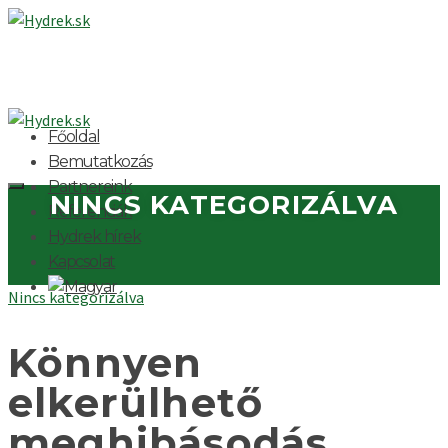
Főoldal
Bemutatkozás
Partnereink
NINCS KATEGORIZÁLVA
Referenciák
Hydrek hírek
Kapcsolat
Nincs kategorizálva
Könnyen
elkerülhető
meghibásodás